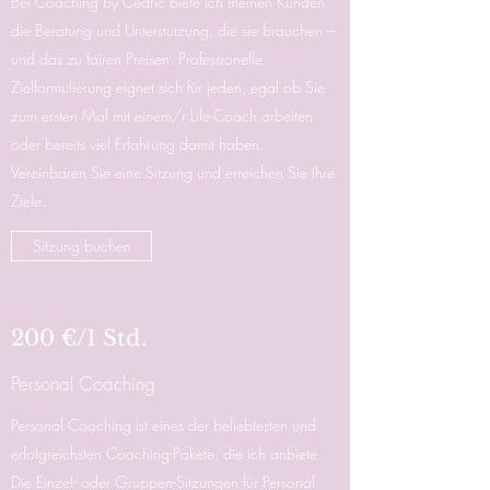
Bei Coaching by Cedric biete ich meinen Kunden
die Beratung und Unterstützung, die sie brauchen –
und das zu fairen Preisen. Professionelle
Zielformulierung eignet sich für jeden, egal ob Sie
zum ersten Mal mit einem/r Life-Coach arbeiten
oder bereits viel Erfahrung damit haben.
Vereinbaren Sie eine Sitzung und erreichen Sie Ihre
Ziele.
Sitzung buchen
200 €/1 Std.
Personal Coaching
Personal Coaching ist eines der beliebtesten und
erfolgreichsten Coaching-Pakete, die ich anbiete.
Die Einzel- oder Gruppen-Sitzungen für Personal