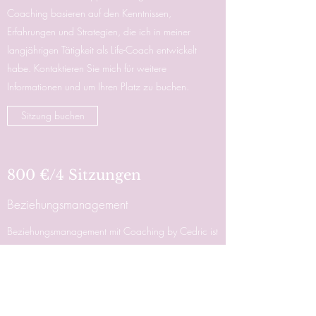
Coaching basieren auf den Kenntnissen,
Erfahrungen und Strategien, die ich in meiner
langjährigen Tätigkeit als Life-Coach entwickelt
habe. Kontaktieren Sie mich für weitere
Informationen und um Ihren Platz zu buchen.
Sitzung buchen
800 €/4 Sitzungen
Beziehungsmanagement
Beziehungsmanagement mit Coaching by Cedric ist
anders, als jedes andere Coaching-Programm, das
Sie finden können. Ich weiß, dass jeder Mensch,
der zu mir kommt, einzigartige Umstände und
Bedürfnisse hat, sowohl in Bezug auf das Coaching